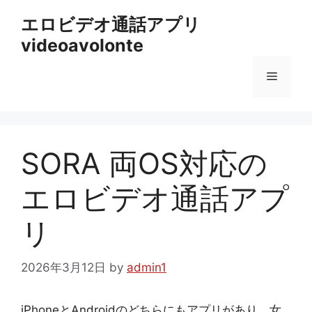
コ
エロビデオ通話アプリ
ン
videoavolonte
テ
ン
メ
ツ
へ
ス
ニ
キ
ッ
SORA 両OS対応の
ュ
プ
エロビデオ通話アプ
ー
リ
2026年3月12日
by
admin1
iPhoneとAndroidのどちらにもアプリがあり、女